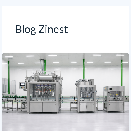
İçeriğe
atla
Blog Zinest