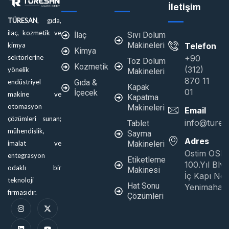
İletişim
TÜRESAN
, gıda,
ilaç, kozmetik ve
İlaç
Sıvı Dolum
Makineleri
Telefon
kimya
Kimya
+90
sektörlerine
Toz Dolum
Kozmetik
(312)
yönelik
Makineleri
870 11
Gıda &
endüstriyel
Kapak
01
İçecek
makine ve
Kapatma
otomasyon
Makineleri
Email
çözümleri sunan;
info@tures
Tablet
mühendislik,
Sayma
Adres
Makineleri
imalat ve
Ostim OSB
entegrasyon
Etiketleme
100.Yıl Blv
odaklı bir
Makinesi
İç Kapı No:
teknoloji
Hat Sonu
Yenimahall
firmasıdır.
Çözümleri
I
L
X
Y
n
i
-
o
s
n
t
u
t
k
w
t