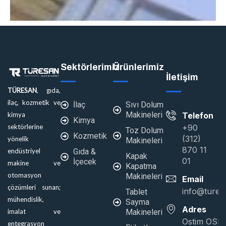
Sektörlerimiz
Ürünlerimiz
İletişim
TÜRESAN
, gıda,
ADBLUE, Motor Yağı Dolum
ilaç, kozmetik ve
İlaç
Sıvı Dolum
Makineleri
Telefon
kimya
Makinası
Kimya
+90
sektörlerine
Toz Dolum
Kozmetik
(312)
yönelik
Makineleri
870 11
Gıda &
endüstriyel
Kapak
01
İçecek
makine ve
Kapatma
otomasyon
Makineleri
Email
çözümleri sunan;
info@tures
Tablet
mühendislik,
Sayma
Adres
Makineleri
imalat ve
Ostim OSB
entegrasyon