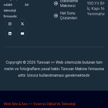
Etiketleme
100.Yıl Blv
odaklı bir
Makinesi
İç Kapı No:
teknoloji
Hat Sonu
Yenimahall
firmasıdır.
Çözümleri
I
L
X
Y
n
i
-
o
s
n
t
u
t
k
w
t
a
e
i
u
g
d
t
b
r
i
t
e
a
n
e
m
r
Copyright © 2026 Türesan >> Web sitemizde bulunan tüm
metin ve fotoğrafların yasal hakkı Türesan Makine firmasına
Kimyasal Temizlik Ürünleri Sıvı
aittir. İzinsiz kullanılmaması gerekmektedir.
Dolum Makinesi
Web Site & Seo >> Exverys Dijital Ve Teknoloji