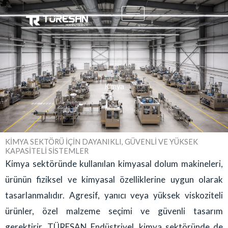
İçeriğe
atla
Kimya
KİMYA SEKTÖRÜ İÇİN DAYANIKLI, GÜVENLİ VE YÜKSEK
KAPASİTELİ SİSTEMLER
Kimya sektöründe kullanılan kimyasal dolum makineleri,
ürünün fiziksel ve kimyasal özelliklerine uygun olarak
tasarlanmalıdır. Agresif, yanıcı veya yüksek viskoziteli
ürünler, özel malzeme seçimi ve güvenli tasarım
gerektirir. TÜRESAN Endüstriyel, kimya sektöründe de