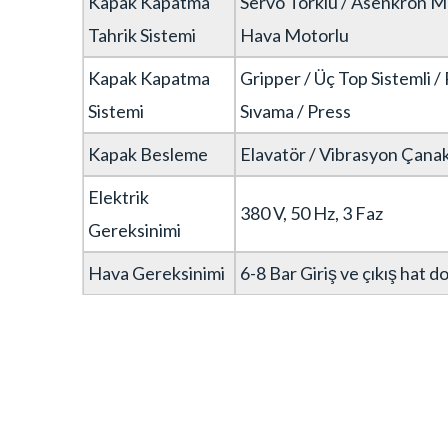
Kapak Kapatma
Servo Torklu / Asenkron Mo
Tahrik Sistemi
Hava Motorlu
Kapak Kapatma
Gripper / Üç Top Sistemli /
Sistemi
Sıvama / Press
Kapak Besleme
Elavatör / Vibrasyon Çana
Elektrik
380 V, 50 Hz, 3 Faz
Gereksinimi
Hava Gereksinimi
6-8 Bar Giriş ve çıkış hat d