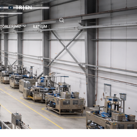
TR
|
EN
TÖRLERIMIZ
İLETIŞIM