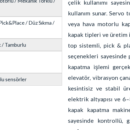
torlu / Mekanik Torklu /
çelik kullanımı sayesi
kullanım sunar. Servo 
 Pick&Place / Düz Sıkma /
veya hava motorlu kapa
kapak tipleri ve üretim 
k / Tamburlu
top sistemli, pick & p
seçenekleri sayesinde 
kapatma işlemi gerçek
elevatör, vibrasyon çan
olu sensörler
kesintisiz ve stabil ü
elektrik altyapısı ve 6
kapak kapatma makines
sayesinde kontrollü, 