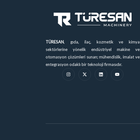
TÜRESAN
, gıda, ilaç, kozmetik ve kimya
sektörlerine yönelik endüstriyel makine ve
otomasyon çözümleri sunan; mühendislik, imalat ve
entegrasyon odaklı bir teknoloji firmasıdır.
I
X
L
Y
n
-
i
o
s
t
n
u
t
w
k
t
a
i
e
u
g
t
d
b
r
t
i
e
a
e
n
m
r