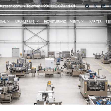
turesan.com
|
» Telefon:
+90 (312) 870 11 01
SAL
ÜRÜNLERIMIZ
HIZMETLERIMIZ
MEDYA
KARIYER
SEK