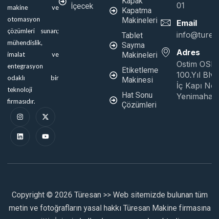
Kapak
01
İçecek
makine ve
Kapatma
otomasyon
Makineleri
Email
çözümleri sunan;
info@tures
Tablet
mühendislik,
Sayma
Adres
Makineleri
imalat ve
Ostim OSB
entegrasyon
Etiketleme
100.Yıl Blv
odaklı bir
Makinesi
İç Kapı No:
teknoloji
Hat Sonu
Yenimahall
firmasıdır.
Çözümleri
I
L
X
Y
n
i
-
o
s
n
t
u
t
k
w
t
a
e
i
u
g
d
t
b
r
i
t
e
a
n
e
m
r
Copyright © 2026 Türesan >> Web sitemizde bulunan tüm
metin ve fotoğrafların yasal hakkı Türesan Makine firmasına