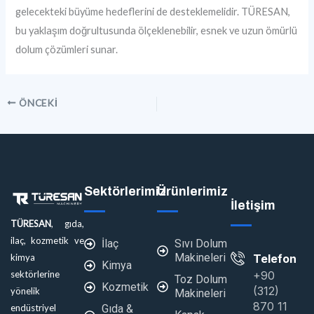
gelecekteki büyüme hedeflerini de desteklemelidir. TÜRESAN,
bu yaklaşım doğrultusunda ölçeklenebilir, esnek ve uzun ömürlü
dolum çözümleri sunar.
ÖNCEKI
Sektörlerimiz
Ürünlerimiz
İletişim
TÜRESAN
, gıda,
ilaç, kozmetik ve
İlaç
Sıvı Dolum
Makineleri
Telefon
kimya
Kimya
+90
sektörlerine
Toz Dolum
Kozmetik
(312)
yönelik
Makineleri
870 11
Gıda &
endüstriyel