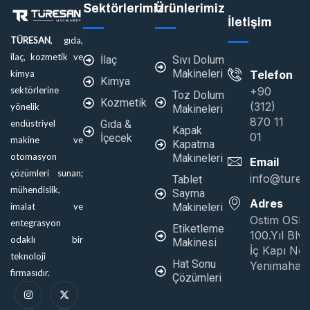
Sektörlerimiz
Ürünlerimiz
İletişim
TÜRESAN
, gıda,
ilaç, kozmetik ve
İlaç
Sıvı Dolum
Makineleri
Telefon
kimya
Kimya
+90
sektörlerine
Toz Dolum
Kozmetik
(312)
yönelik
Makineleri
870 11
Gıda &
endüstriyel
Kapak
01
İçecek
makine ve
Kapatma
otomasyon
Makineleri
Email
çözümleri sunan;
info@tures
Tablet
mühendislik,
Sayma
Adres
Makineleri
imalat ve
Ostim OSB
entegrasyon
Etiketleme
100.Yıl Blv
odaklı bir
Makinesi
İç Kapı No:
teknoloji
Hat Sonu
Yenimahall
firmasıdır.
Çözümleri
I
L
X
Y
n
i
-
o
s
n
t
u