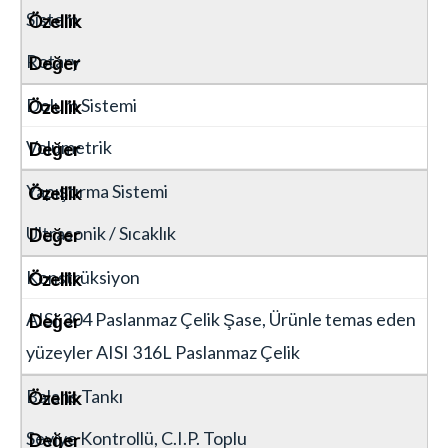
Sistem
Rotary
Dolum Sistemi
Volumetrik
Yapıştırma Sistemi
Ultrasonik / Sıcaklık
Konstrüksiyon
AISI 304 Paslanmaz Çelik Şase, Ürünle temas eden
yüzeyler AISI 316L Paslanmaz Çelik
Balans Tankı
Seviye Kontrollü, C.I.P. Toplu