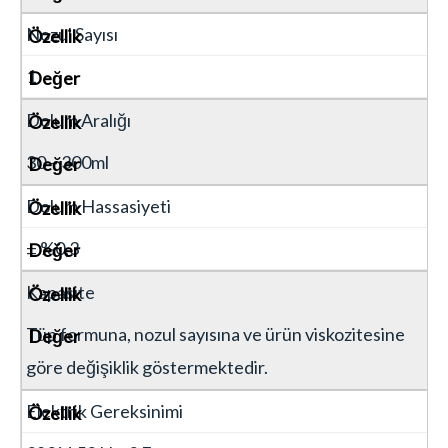
Nozul Sayısı
1
Dolum Aralığı
30 – 300ml
Dolum Hassasiyeti
± %0,3
Kapasite
Tüp formuna, nozul sayısına ve ürün viskozitesine
göre değişiklik göstermektedir.
Elektrik Gereksinimi